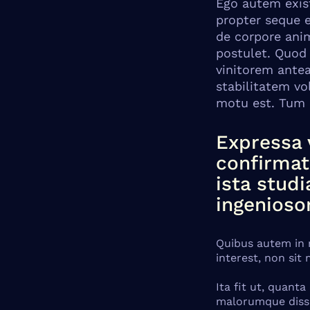
Ego autem exist
propter seque 
de corpore ani
postulet. Quod 
vinitorem antea
stabilitatem vol
motu est. Tum i
Expressa 
confirmata
ista stud
ingenioso
Quibus autem in r
interest, non si
Ita fit ut, quanta
malorumque dissi