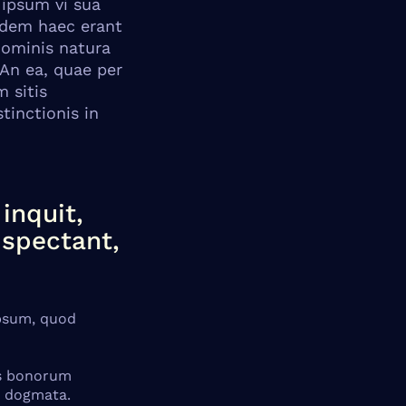
 ipsum vi sua
idem haec erant
hominis natura
 An ea, quae per
 sitis
tinctionis in
inquit,
 spectant,
ipsum, quod
bus bonorum
a dogmata.