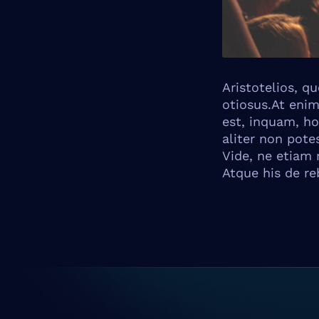
Aristotelios, q
otiosus.At enim
est, inquam, h
aliter non pote
Vide, ne etiam m
Atque his de re