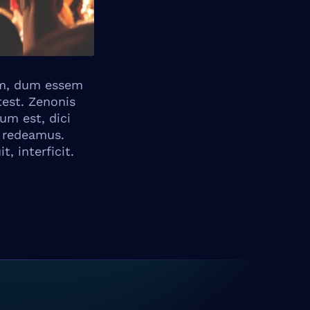
rem, dum essem
test. Zenonis
m est, dici
a redeamus.
, interficit.