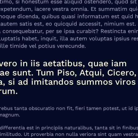
imo, si honestum esse aliquid ostendero, quod sit
expetendum, iacere vestra omnia. Et summatim qu
moque dicenda, quibus quasi informatum est quid 
autem satis est, eo quicquid accessit, nimium est.
 consequebatur, per se ipsa curabit? Restincta enim
uptatis habet, inquit, illa autem voluptas ipsius res
lle timide vel potius verecunde.
vero in iis aetatibus, quae iam
e sunt. Tum Piso, Atqui, Cicero, 
ia, si ad imitandos summos viros
rum.
ebus tanta obscuratio non fit, fieri tamen potest, ut id 
t magnum.
 differentia est in principiis naturalibus, tanta sit in fini
militudo. Ut proverbia non nulla veriora sint quam vestr