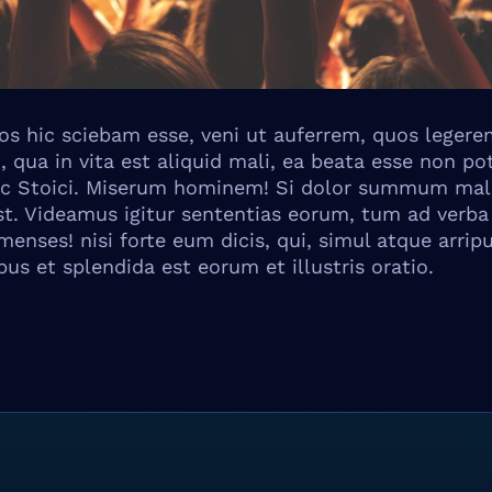
uos hic sciebam esse, veni ut auferrem, quos lege
, qua in vita est aliquid mali, ea beata esse non po
oc Stoici. Miserum hominem! Si dolor summum malu
st. Videamus igitur sententias eorum, tum ad verb
enses! nisi forte eum dicis, qui, simul atque arripuit
bus et splendida est eorum et illustris oratio.